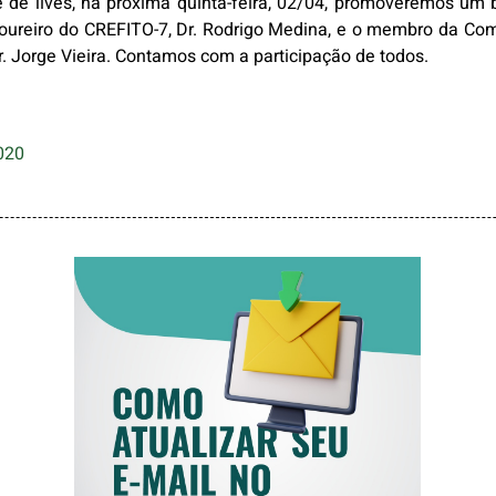
 de lives, na próxima quinta-feira, 02/04, promoveremos um
esoureiro do CREFITO-7, Dr. Rodrigo Medina, e o membro da 
r. Jorge Vieira. Contamos com a participação de todos.
020
COMO ATUALIZAR
SEU E-MAIL NO
CREFITO-7