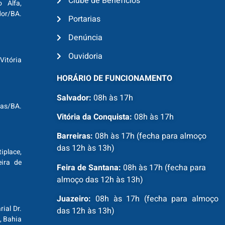
Clube de Benefícios
o Alfa,
dor/BA.
Portarias
Denúncia
Ouvidoria
Vitória
HORÁRIO DE FUNCIONAMENTO
Salvador:
08h às 17h
ras/BA.
Vitória da Conquista:
08h às 17h
Barreiras:
08h às 17h (fecha para almoço
das 12h às 13h)
tiplace,
ira de
Feira de Santana:
08h às 17h (fecha para
almoço das 12h às 13h)
Juazeiro:
08h às 17h (fecha para almoço
ial Dr.
das 12h às 13h)
, Bahia