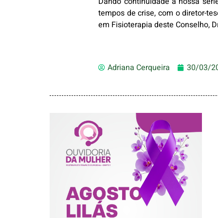
Dando continuidade à nossa série
tempos de crise, com o diretor-t
em Fisioterapia deste Conselho, D
Adriana Cerqueira
30/03/2
AGOSTO LILÁS –
ACOLHER,
PROTEGER E
COMBATER A
VIOLÊNCIA
CONTRA A