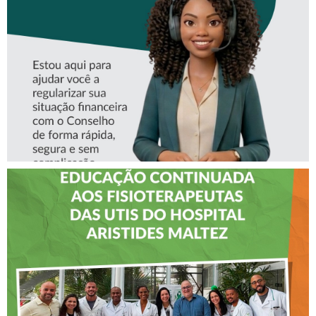
ASSISTENTE VIRTUAL DO
CREFITO-7
CREFITO-7 LEVA EDUCAÇÃO
CONTINUADA AOS
FISIOTERAPEUTAS DAS UTIs
DO HOSPITAL ARISTIDES