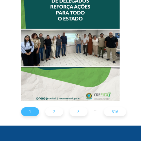
II ENCONTRO DE
DELEGADOS
REFORÇA AÇÕES
PARA TODO O
ESTADO
...
1
2
3
316