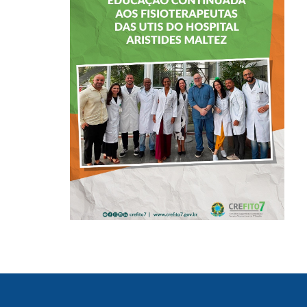
CREFITO-7 LEVA
EDUCAÇÃO
CONTINUADA AOS
FISIOTERAPEUTAS
DAS UTIs DO
HOSPITAL
ARISTIDES
MALTEZ