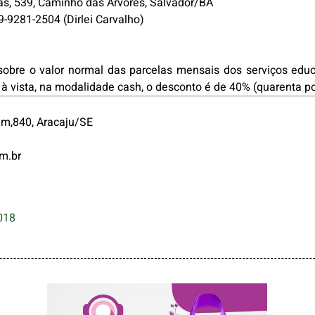
, 539, Caminho das Árvores, Salvador/BA
9-9281-2504 (Dirlei Carvalho)
 sobre o valor normal das parcelas mensais dos serviços educ
, à vista, na modalidade cash, o desconto é de 40% (quarenta po
im,840, Aracaju/SE
m.br
018