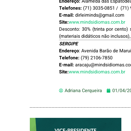
Endereço:
Alameda das Espatódeas
Telefones:
(71) 3035-0851 / (71) 
E-mail:
dirleiminds@gmail.com
Site:
www.mindsidiomas.com.br
Desconto: 30% (trinta por cento)
(materiais didáticos não inclusos)
SERGIPE
Endereço
: Avenida Barão de Maru
Telefone:
(79) 2106-7850
E-mail:
aracaju@mindsidiomas.co
Site:
www.mindsidiomas.com.br
Adriana Cerqueira
01/04/2