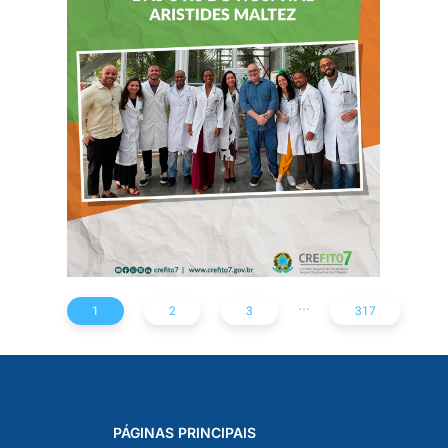
CONTINUADA AOS
FISIOTERAPEUTAS
DAS UTIs DO
HOSPITAL
ARISTIDES
MALTEZ
...
1
2
3
317
PÁGINAS PRINCIPAIS