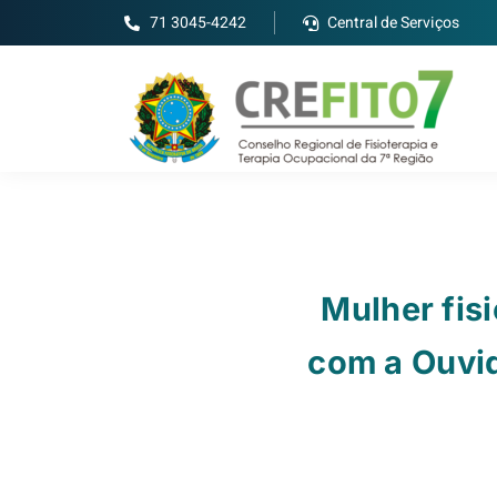
71 3045-4242
Central de Serviços
Mulher fis
com a Ouvid