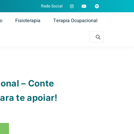
Rede Social
ão
Fisioterapia
Terapia Ocupacional
ional – Conte
ra te apoiar!