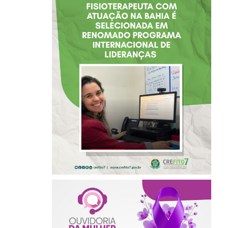
FISIOTERAPEUTA
COM ATUAÇÃO NA
BAHIA É
SELECIONADA EM
RENOMADO
PROGRAMA
INTERNACIONAL
DE LIDERANÇAS
AGOSTO LILÁS –