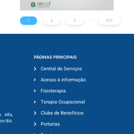
...
1
2
3
317
PÁGINAS PRINCIPAIS
Central de Serviços
Acesso à informação
Fisioterapia
Terapia Ocupacional
Clube de Benefícios
o Alfa,
dor/BA.
Portarias