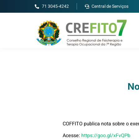
71 3045-4242
Central de Serviços
No
COFFITO publica nota sobre o exer
Acesse:
https://goo.gl/xFvQPb