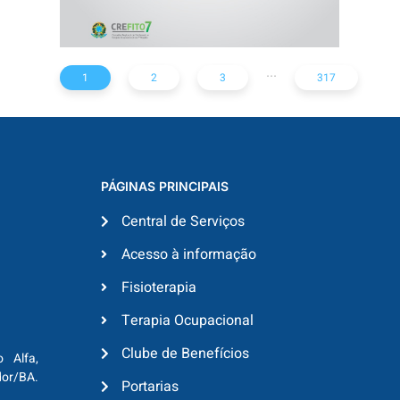
...
1
2
3
317
PÁGINAS PRINCIPAIS
Central de Serviços
Acesso à informação
Fisioterapia
Terapia Ocupacional
Clube de Benefícios
o Alfa,
dor/BA.
Portarias