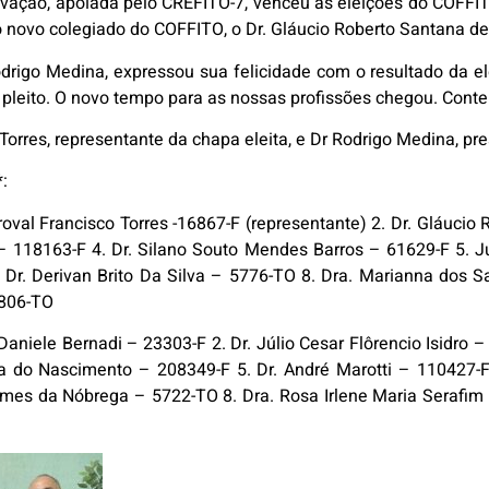
vação, apoiada pelo CREFITO-7, venceu as eleições do COFFI
o novo colegiado do COFFITO, o Dr. Gláucio Roberto Santana de
drigo Medina, expressou sua felicidade com o resultado da el
e pleito. O novo tempo para as nossas profissões chegou. Con
 Torres, representante da chapa eleita, e Dr Rodrigo Medina, p
*:
droval Francisco Torres -16867-F (representante) 2. Dr. Gláuci
 118163-F 4. Dr. Silano Souto Mendes Barros – 61629-F 5. Ju
. Dr. Derivan Brito Da Silva – 5776-TO 8. Dra. Marianna dos 
2806-TO
Daniele Bernadi – 23303-F 2. Dr. Júlio Cesar Flôrencio Isidro –
sta do Nascimento – 208349-F 5. Dr. André Marotti – 110427-
mes da Nóbrega – 5722-TO 8. Dra. Rosa Irlene Maria Serafim –