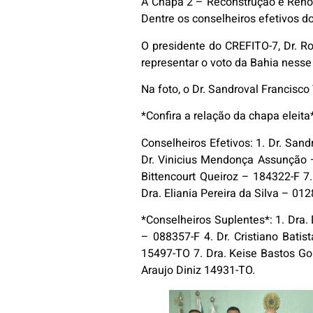
A Chapa 2 – Reconstrução e Reno
Dentre os conselheiros efetivos d
O presidente do CREFITO-7, Dr. Ro
representar o voto da Bahia ness
Na foto, o Dr. Sandroval Francisco
*Confira a relação da chapa eleita
Conselheiros Efetivos: 1. Dr. San
Dr. Vinicius Mendonça Assunção –
Bittencourt Queiroz – 184322-F 7
Dra. Eliania Pereira da Silva – 01
*Conselheiros Suplentes*: 1. Dra. 
– 088357-F 4. Dr. Cristiano Bati
15497-TO 7. Dra. Keise Bastos Go
Araujo Diniz 14931-TO.