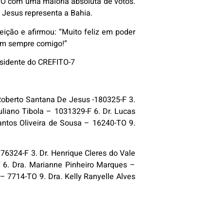
TO com uma maioria absoluta de votos.
 Jesus representa a Bahia.
eição e afirmou: “Muito feliz em poder
tem sempre comigo!”
residente do CREFITO-7
o Roberto Santana De Jesus -180325-F 3.
liano Tibola – 1031329-F 6. Dr. Lucas
Santos Oliveira de Sousa – 16240-TO 9.
 76324-F 3. Dr. Henrique Cleres do Vale
F 6. Dra. Marianne Pinheiro Marques –
 7714-TO 9. Dra. Kelly Ranyelle Alves