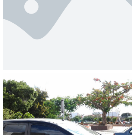
DECISÕES JUDICIAIS
Município de Cachoeira
recebe fiscalização do
Crefito-7