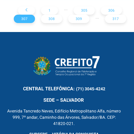
...
1
305
306
...
307
308
309
317
CENTRAL
TELEFÔNICA:
(71) 3045-4242
SEDE – SALVADOR
Avenida Tancredo Neves, Edifício Metropolitano Alfa, número
999, 7º andar, Caminho das Árvores, Salvador/BA. CEP:
41820-021.