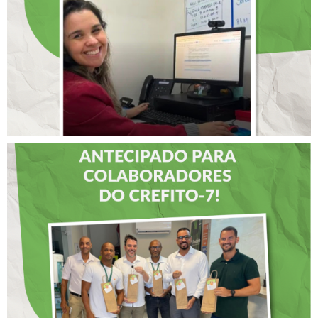
INTERNACIONAL DE
LIDERANÇAS
DIA DOS PAIS É
ANTECIPADO PARA
COLABORADORES DO
CREFITO-7