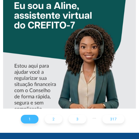
CONHEÇA A ‘ALINE’,
ASSISTENTE VIRTUAL DO
CREFITO-7
...
1
2
3
317