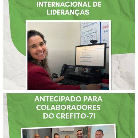
FISIOTERAPEUTA COM
ATUAÇÃO NA BAHIA É
SELECIONADA EM
RENOMADO PROGRAMA
INTERNACIONAL DE
LIDERANÇAS
DIA DOS PAIS É