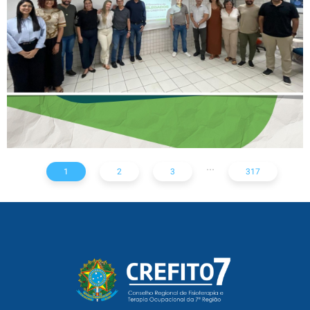
AÇÕES PARA TODO O
ESTADO
...
1
2
3
317