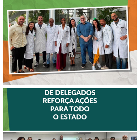
CREFITO-7 LEVA EDUCAÇÃO
CONTINUADA AOS
FISIOTERAPEUTAS DAS UTIs
DO HOSPITAL ARISTIDES
MALTEZ
II ENCONTRO DE
DELEGADOS REFORÇA