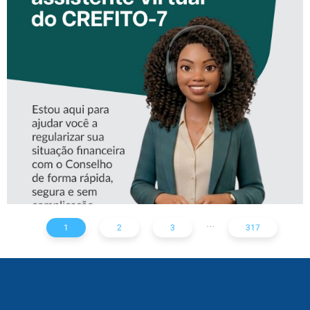
CONHEÇA A ‘ALINE’,
ASSISTENTE VIRTUAL DO
CREFITO-7
...
1
2
3
317