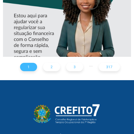
...
1
2
3
317