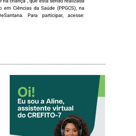
r na criança”, que está sendo realizada
ão em Ciências da Saúde (PPGCS), na
Santana. Para participar, acesse:
CONHEÇA A
‘ALINE’,
ASSISTENTE
VIRTUAL DO