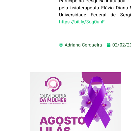
Participe da Pesquisa intitulada “
pela fisioterapeuta Flávia Dia
Universidade Federal de Serg
https://bit.ly/3og0unF
Adriana Cerqueira
02/02/2
AGOSTO LILÁS –
ACOLHER,
PROTEGER E
COMBATER A
VIOLÊNCIA