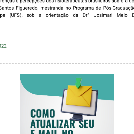
Crenças e percepções dos fisioterapeutas brasileiros sobre a do
na Santos Figueredo, mestranda no Programa de Pós-Graduaç
ipe (UFS), sob a orientação da Drª Josimari Melo De
022
COMO ATUALIZAR
SEU E-MAIL NO
CREFITO-7