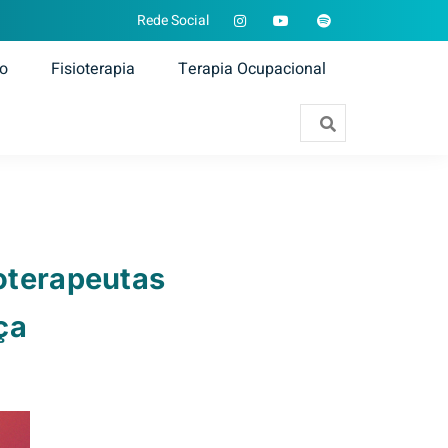
Rede Social
ão
Fisioterapia
Terapia Ocupacional
oterapeutas
ça