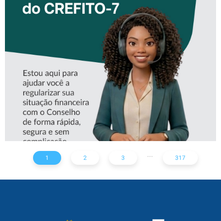
CONHEÇA A ‘ALINE’,
ASSISTENTE VIRTUAL DO
CREFITO-7
...
1
2
3
317