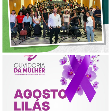
POSTURA PROFISSIONAL
NA FISIOTERAPIA
AGOSTO LILÁS – ACOLHER,
PROTEGER E COMBATER A
VIOLÊNCIA CONTRA A
MULHER