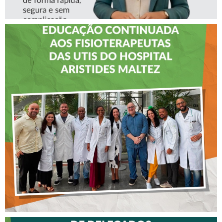
CREFITO-7 LEVA EDUCAÇÃO
CONTINUADA AOS
FISIOTERAPEUTAS DAS UTIs
DO HOSPITAL ARISTIDES
MALTEZ