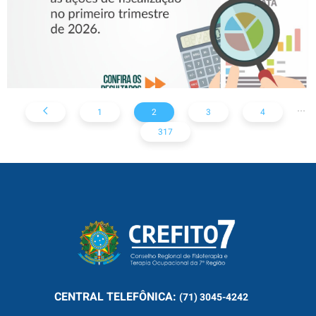
...
1
2
3
4
317
CENTRAL
TELEFÔNICA:
(71) 3045-4242