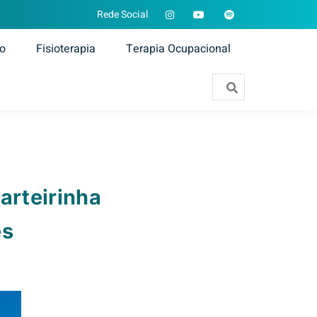
Rede Social
ão
Fisioterapia
Terapia Ocupacional
arteirinha
es