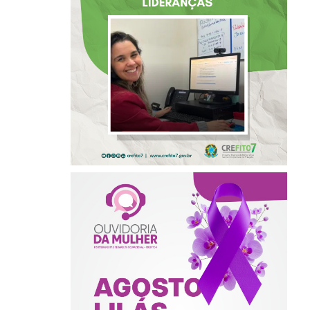
SELECIONADA EM
RENOMADO
PROGRAMA
INTERNACIONAL
DE LIDERANÇAS
AGOSTO LILÁS –
ACOLHER,
PROTEGER E
COMBATER A
VIOLÊNCIA