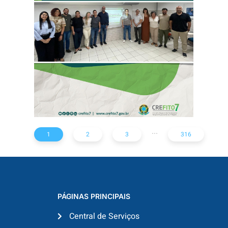
REFORÇA AÇÕES
PARA TODO O
ESTADO
...
1
2
3
316
PÁGINAS PRINCIPAIS
Central de Serviços