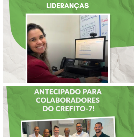
ATUAÇÃO NA BAHIA É
SELECIONADA EM
RENOMADO PROGRAMA
INTERNACIONAL DE
LIDERANÇAS
DIA DOS PAIS É
ANTECIPADO PARA