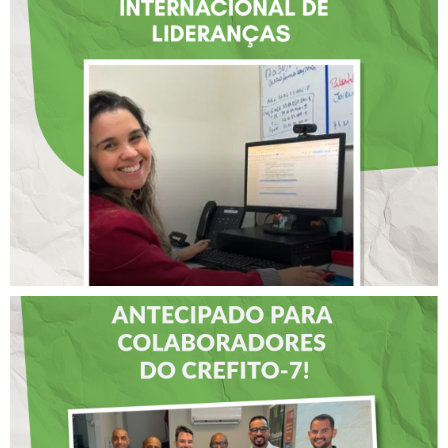
FISIOTERAPEUTA COM
ATUAÇÃO NA BAHIA É
SELECIONADA EM
RENOMADO PROGRAMA
INTERNACIONAL DE
LIDERANÇAS
DIA DOS PAIS É
ANTECIPADO PARA