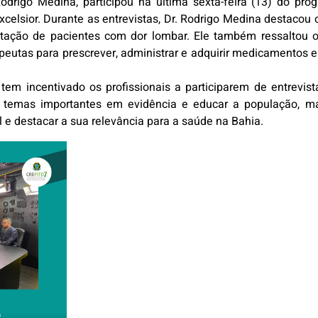
odrigo Medina, participou na última sexta-feira (13) do pro
celsior. Durante as entrevistas, Dr. Rodrigo Medina destacou 
bilitação de pacientes com dor lombar. Ele também ressalto
apeutas para prescrever, administrar e adquirir medicamentos
tem incentivado os profissionais a participarem de entrevi
r temas importantes em evidência e educar a população, ma
l e destacar a sua relevância para a saúde na Bahia.