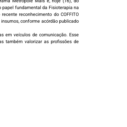
grama Metrópole Mais e, hoje (16), do
o papel fundamental da Fisioterapia na
u o recente reconhecimento do COFFITO
 e insumos, conforme acórdão publicado
stas em veículos de comunicação. Esse
s também valorizar as profissões de