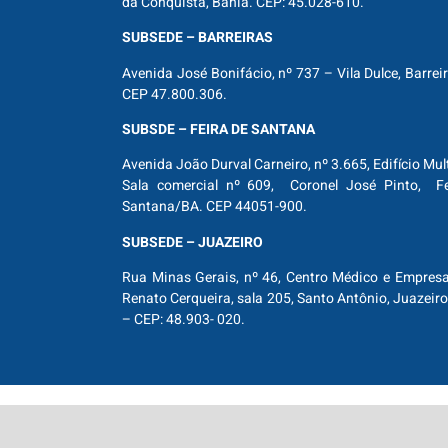
da Conquista, Bahia. CEP: 45.028-610.
SUBSEDE – BARREIRAS
Avenida José Bonifácio, nº 737 – Vila Dulce, Barrei
CEP 47.800.306.
SUBSDE – FEIRA DE SANTANA
Avenida João Durval Carneiro, nº 3.665, Edifício Mul
Sala comercial nº 609, Coronel José Pinto, Fe
Santana/BA. CEP 44051-900.
SUBSEDE – JUAZEIRO
Rua Minas Gerais, nº 46, Centro Médico e Empresar
Renato Cerqueira, sala 205, Santo Antônio, Juazeiro
– CEP: 48.903- 020.