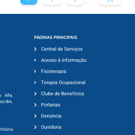
1
2
3
316
PÁGINAS PRINCIPAIS
Central de Serviços
Acesso à informação
Fisioterapia
Terapia Ocupacional
Clube de Benefícios
o Alfa,
dor/BA.
Portarias
Denúncia
Ouvidoria
Vitória