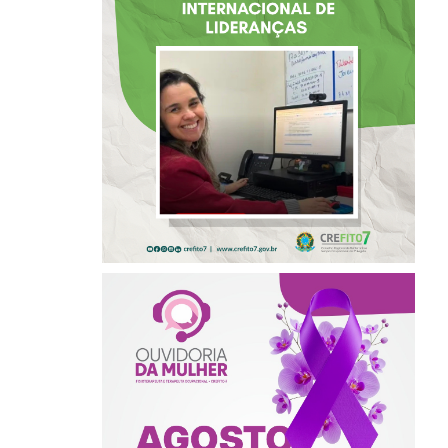
BAHIA É
SELECIONADA EM
RENOMADO
PROGRAMA
INTERNACIONAL
DE LIDERANÇAS
AGOSTO LILÁS –
ACOLHER,
PROTEGER E
COMBATER A