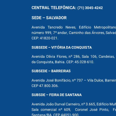
CENTRAL
TELEFÔNICA:
(71) 3045-4242
SEDE – SALVADOR
Avenida Tancredo Neves, Edifício Metropolitan
número 999, 7º andar, Caminho das Árvores, Salva
CEP: 41820-021.
SUBSEDE – VITÓRIA DA CONQUISTA
Avenida Olívia Flores, nº 286, Sala 106, Candeias, 
da Conquista, Bahia. CEP: 45.028-610.
SUBSEDE – BARREIRAS
Avenida José Bonifácio, nº 737 – Vila Dulce, Barrei
CEP 47.800.306.
SUBSDE – FEIRA DE SANTANA
Avenida João Durval Carneiro, nº 3.665, Edifício Mul
Sala comercial nº 609, Coronel José Pinto, Fe
Santana/BA. CEP 44051-900.