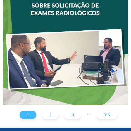
CREFITO-7 E CRTR-08
INICIAM ELABORAÇÃO DE
NOTA TÉCNICA SOBRE
SOLICITAÇÃO DE EXAMES
RADIOLÓGICOS
...
1
2
3
316