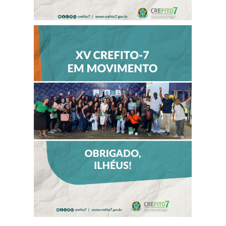
CREFITO-7 EM
MOVIMENTO
FORTALECE
DIÁLOGO COM
PROFISSIONAIS E
VALORIZA
TALENTOS DO
INTERIOR EM
ILHÉUS