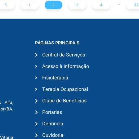
...
1
2
3
4
31
PÁGINAS PRINCIPAIS
Central de Serviços
Acesso à informação
Fisioterapia
Terapia Ocupacional
Clube de Benefícios
o Alfa,
dor/BA.
Portarias
Denúncia
Ouvidoria
Vitória