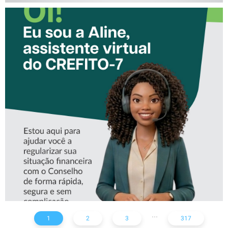
CONHEÇA A ‘ALINE’,
ASSISTENTE VIRTUAL DO
CREFITO-7
...
1
2
3
317