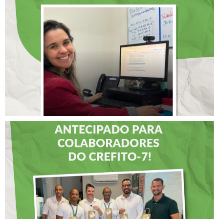
SELECIONADA EM
RENOMADO PROGRAMA
INTERNACIONAL DE
LIDERANÇAS
DIA DOS PAIS É
ANTECIPADO PARA
COLABORADORES DO
CREFITO-7