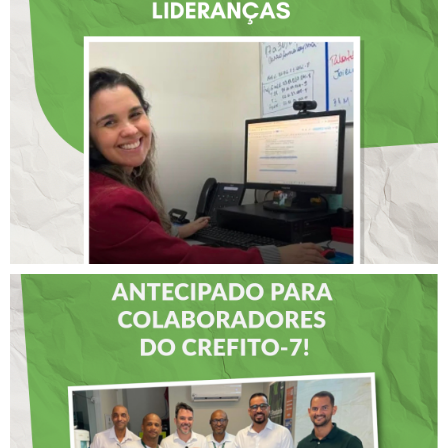
ATUAÇÃO NA BAHIA É
SELECIONADA EM
RENOMADO PROGRAMA
INTERNACIONAL DE
LIDERANÇAS
DIA DOS PAIS É
ANTECIPADO PARA