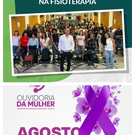
VICE-PRESIDENTE DO
CREFITO-7 PARTICIPA DE
OFICINA SOBRE ÉTICA E
POSTURA PROFISSIONAL
NA FISIOTERAPIA
AGOSTO LILÁS – ACOLHER,
PROTEGER E COMBATER A