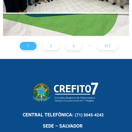
...
1
2
3
317
CENTRAL
TELEFÔNICA:
(71) 3045-4242
SEDE – SALVADOR