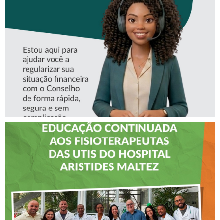
ASSISTENTE VIRTUAL DO
CREFITO-7
CREFITO-7 LEVA EDUCAÇÃO
CONTINUADA AOS
FISIOTERAPEUTAS DAS UTIs
DO HOSPITAL ARISTIDES