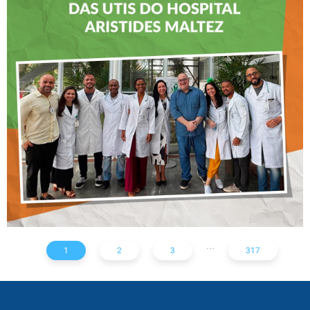
CREFITO-7 LEVA EDUCAÇÃO
CONTINUADA AOS
FISIOTERAPEUTAS DAS UTIs
DO HOSPITAL ARISTIDES
MALTEZ
...
1
2
3
317