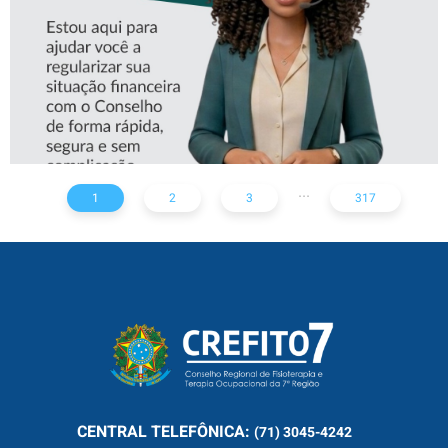
...
1
2
3
317
CENTRAL
TELEFÔNICA:
(71) 3045-4242