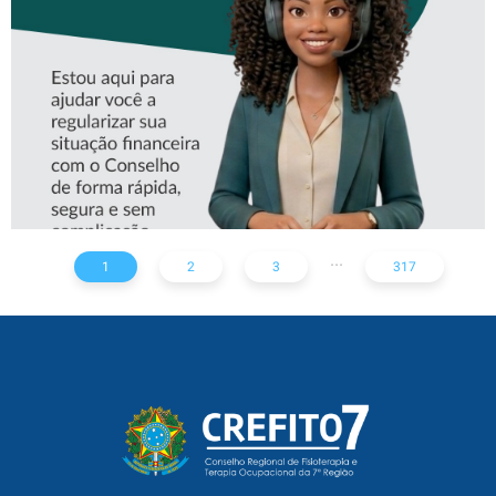
CREFITO-7
...
1
2
3
317