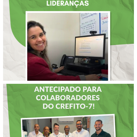
ATUAÇÃO NA BAHIA É
SELECIONADA EM
RENOMADO PROGRAMA
INTERNACIONAL DE
LIDERANÇAS
DIA DOS PAIS É
ANTECIPADO PARA