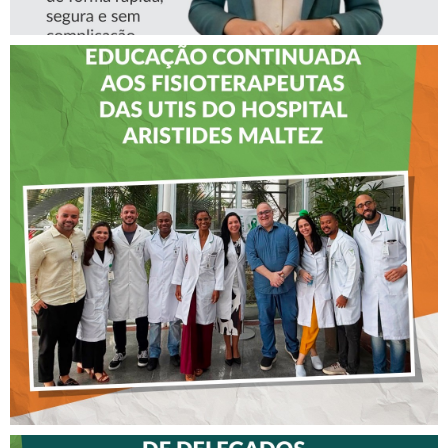
CREFITO-7 LEVA EDUCAÇÃO
CONTINUADA AOS
FISIOTERAPEUTAS DAS UTIs
DO HOSPITAL ARISTIDES
MALTEZ