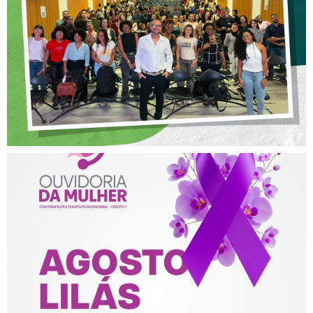
POSTURA PROFISSIONAL
NA FISIOTERAPIA
AGOSTO LILÁS – ACOLHER,
PROTEGER E COMBATER A
VIOLÊNCIA CONTRA A
MULHER