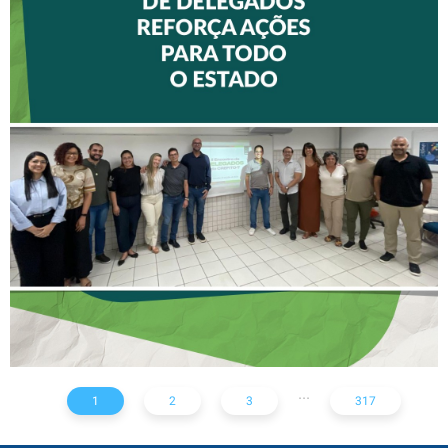
II ENCONTRO DE
DELEGADOS REFORÇA
AÇÕES PARA TODO O
ESTADO
...
1
2
3
317