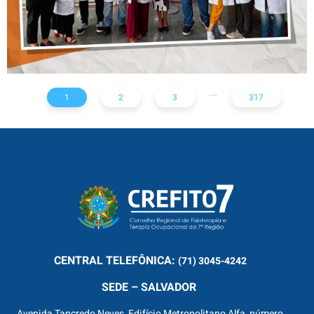
...
1
2
3
317
CENTRAL
TELEFÔNICA:
(71) 3045-4242
SEDE – SALVADOR
Avenida Tancredo Neves, Edifício Metropolitano Alfa, número