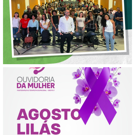
POSTURA PROFISSIONAL
NA FISIOTERAPIA
AGOSTO LILÁS – ACOLHER,
PROTEGER E COMBATER A
VIOLÊNCIA CONTRA A
MULHER