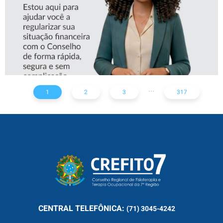
...
1
2
3
317
CENTRAL
TELEFÔNICA:
(71) 3045-4242