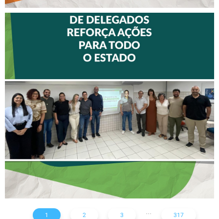
II ENCONTRO DE
DELEGADOS REFORÇA
AÇÕES PARA TODO O
ESTADO
...
1
2
3
317