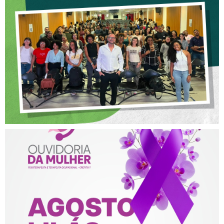
CREFITO-7 PARTICIPA DE
OFICINA SOBRE ÉTICA E
POSTURA PROFISSIONAL
NA FISIOTERAPIA
AGOSTO LILÁS – ACOLHER,
PROTEGER E COMBATER A
VIOLÊNCIA CONTRA A