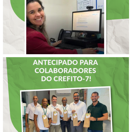
INTERNACIONAL DE
LIDERANÇAS
DIA DOS PAIS É
ANTECIPADO PARA
COLABORADORES DO
CREFITO-7