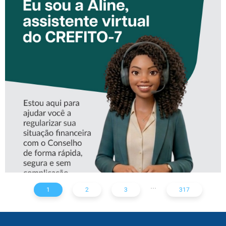
CONHEÇA A ‘ALINE’,
ASSISTENTE VIRTUAL DO
CREFITO-7
...
1
2
3
317