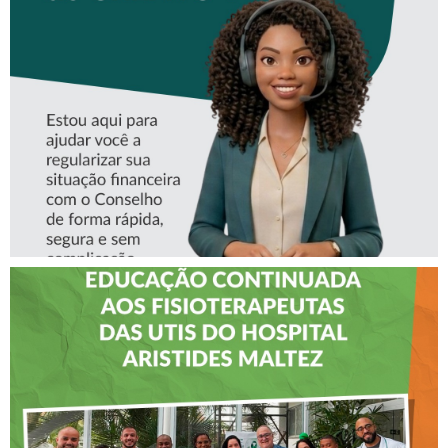
CONHEÇA A ‘ALINE’,
ASSISTENTE VIRTUAL DO
CREFITO-7
CREFITO-7 LEVA EDUCAÇÃO
CONTINUADA AOS
FISIOTERAPEUTAS DAS UTIs