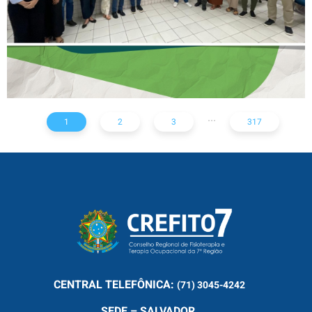
...
1
2
3
317
CENTRAL
TELEFÔNICA:
(71) 3045-4242
SEDE – SALVADOR