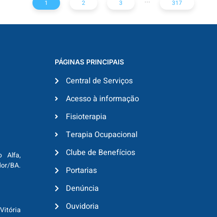
1
2
3
317
PÁGINAS PRINCIPAIS
Central de Serviços
Acesso à informação
Fisioterapia
Terapia Ocupacional
Clube de Benefícios
o Alfa,
dor/BA.
Portarias
Denúncia
Ouvidoria
Vitória