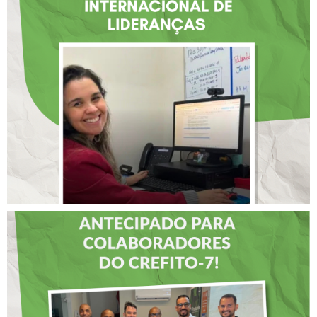
FISIOTERAPEUTA COM
ATUAÇÃO NA BAHIA É
SELECIONADA EM
RENOMADO PROGRAMA
INTERNACIONAL DE
LIDERANÇAS
DIA DOS PAIS É
ANTECIPADO PARA