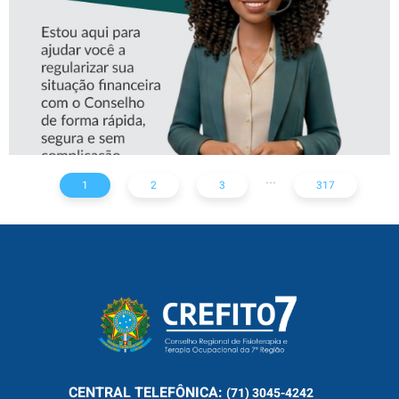
...
1
2
3
317
CENTRAL
TELEFÔNICA:
(71) 3045-4242