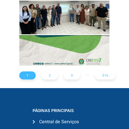
REFORÇA AÇÕES
PARA TODO O
ESTADO
...
1
2
3
316
PÁGINAS PRINCIPAIS
Central de Serviços