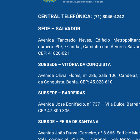
CENTRAL
TELEFÔNICA:
(71) 3045-4242
SEDE – SALVADOR
Avenida Tancredo Neves, Edifício Metropolitan
número 999, 7º andar, Caminho das Árvores, Salva
CEP: 41820-021.
SUBSEDE – VITÓRIA DA CONQUISTA
Avenida Olívia Flores, nº 286, Sala 106, Candeias, 
da Conquista, Bahia. CEP: 45.028-610.
SUBSEDE – BARREIRAS
Avenida José Bonifácio, nº 737 – Vila Dulce, Barrei
CEP 47.800.306.
SUBSDE – FEIRA DE SANTANA
Avenida João Durval Carneiro, nº 3.665, Edifício Mul
Sala comercial nº 609, Coronel José Pinto, Fe