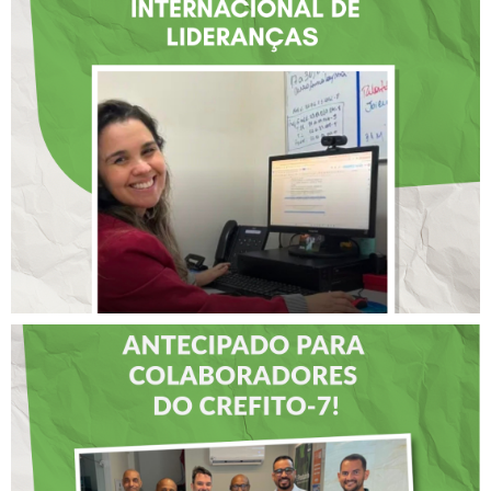
FISIOTERAPEUTA COM
ATUAÇÃO NA BAHIA É
SELECIONADA EM
RENOMADO PROGRAMA
INTERNACIONAL DE
LIDERANÇAS
DIA DOS PAIS É
ANTECIPADO PARA