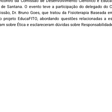
 Encontro da Comissão de Desenvolvimento Científico e Educ
 de Santana. O evento teve a participação do delegado do C
são, Dr. Bruno Goes, que tratou da Fisioterapia Baseada em E
o projeto EducaFITO, abordando questões relacionadas a es
tiram sobre Ética e esclareceram dúvidas sobre Responsabilidad