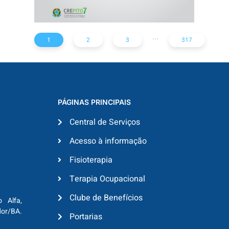
...
1
2
3
317
PÁGINAS PRINCIPAIS
Central de Serviços
Acesso à informação
Fisioterapia
Terapia Ocupacional
Clube de Benefícios
o Alfa,
dor/BA.
Portarias