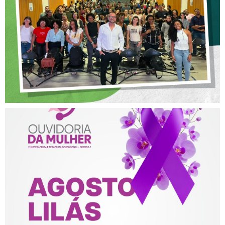
POSTURA PROFISSIONAL
NA FISIOTERAPIA
AGOSTO LILÁS – ACOLHER,
PROTEGER E COMBATER A
VIOLÊNCIA CONTRA A
MULHER