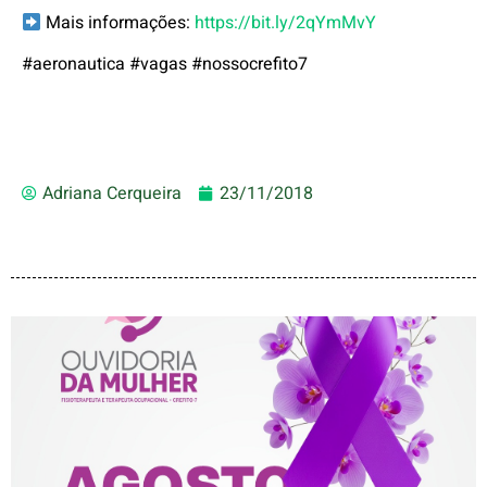
Mais informações:
https://bit.ly/2qYmMvY
#aeronautica #vagas #nossocrefito7
Adriana Cerqueira
23/11/2018
AGOSTO LILÁS – ACOLHER,
PROTEGER E COMBATER A