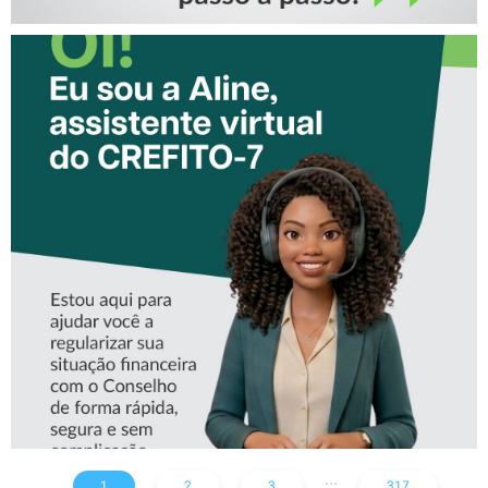
CONHEÇA A ‘ALINE’,
ASSISTENTE VIRTUAL DO
CREFITO-7
...
1
2
3
317