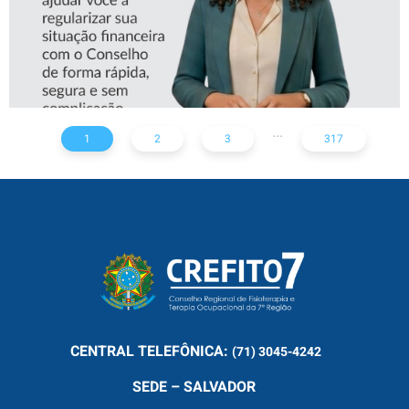
...
1
2
3
317
CENTRAL
TELEFÔNICA:
(71) 3045-4242
SEDE – SALVADOR